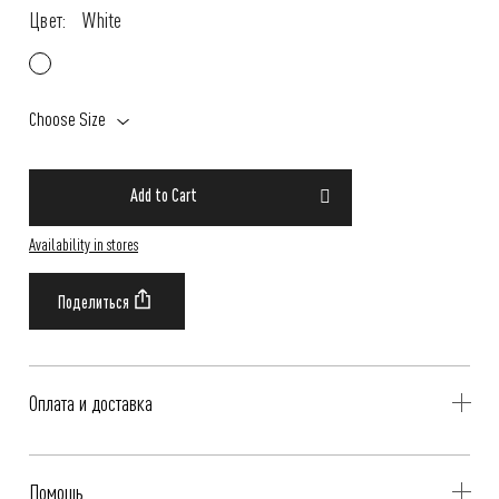
Цвет:
White
Choose Size
Add to Cart
Availability in stores
Оплата и доставка
Delivery is availible throughout Russia. Our operators will contact you
Помощь