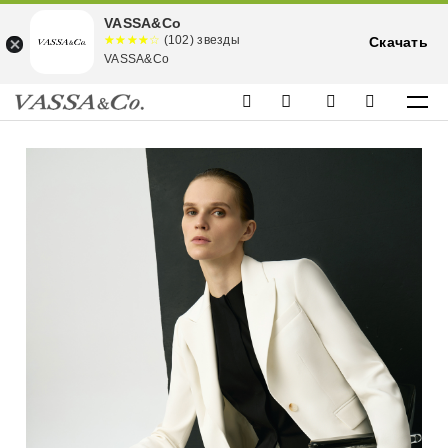
VASSA&Co
☆☆☆☆☆
★★★★
(102) звезды
Скачать
★
VASSA&Co