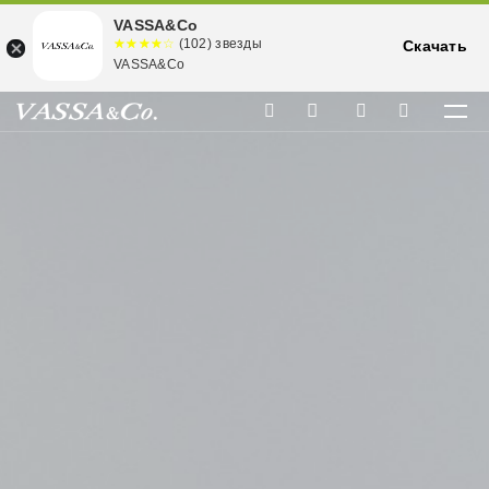
VASSA&Co
☆☆☆☆☆
★★★★
(102) звезды
Скачать
★
VASSA&Co