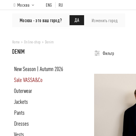
Москва
ENG
RU
ONLINE-SHOP
About brand
Lookbook
ДА
Москва - это ваш город?
Изменить город
Home
Online-shop
Denim
DENIM
Фильтр
New Season | Autumn 2026
Sale VASSA&Co
Outerwear
Jackets
Pants
Dresses
Vests