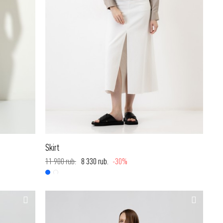
Skirt
11 900 rub.
8 330 rub.
-30%