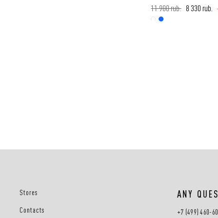
11 900 rub.
8 330 rub.
Stores
ANY QUE
Contacts
+7 (499) 460-6