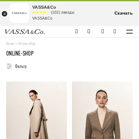
VASSA&Co
☆☆☆☆☆
★★★★
(102) звезды
Скачать
★
VASSA&Co
Home
Online-shop
ONLINE-SHOP
Фильтр