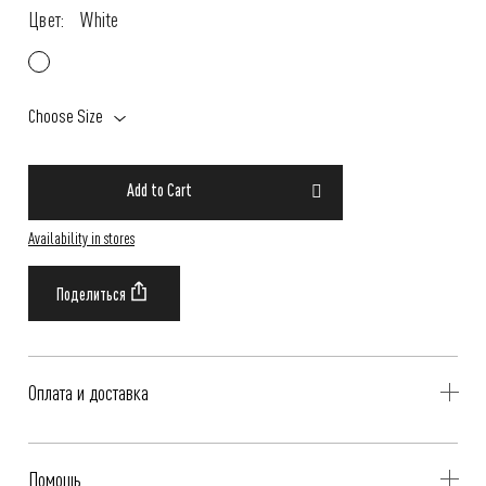
Цвет:
White
Choose Size
Add to Cart
Availability in stores
Оплата и доставка
Delivery is availible throughout Russia. Our operators will contact you
Помощь