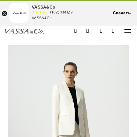
VASSA&Co
☆☆☆☆☆
★★★★
(102) звезды
Скачать
★
VASSA&Co