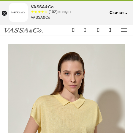
VASSA&Co
☆☆☆☆☆
★★★★
(102) звезды
Скачать
★
VASSA&Co