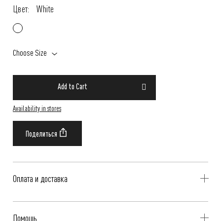
Цвет:
White
Choose Size
Add to Cart
Availability in stores
Оплата и доставка
Delivery is availible throughout Russia. Our operators will contact you
Помощь