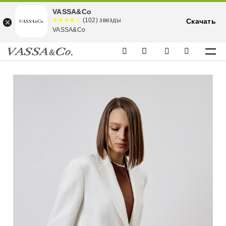
VASSA&Co
☆☆☆☆☆
★★★★
(102) звезды
Скачать
★
VASSA&Co