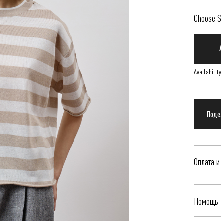
Choose S
Availability
Оплата и
Delivery i
Помощь
to clarify
informati