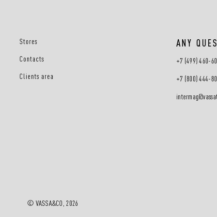
Stores
ANY QUE
Contacts
+7 (499) 460-6
Clients area
+7 (800) 444-8
intermag@vassat
© VASSA&CO, 2026