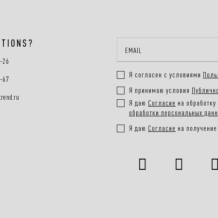
STIONS?
0-26
Я согласен с условиями
Поль
0-67
Я принимаю условия
Публичн
rend.ru
Я даю
Согласие
на обработку 
обработки персональных дан
Я даю
Согласие
на получение