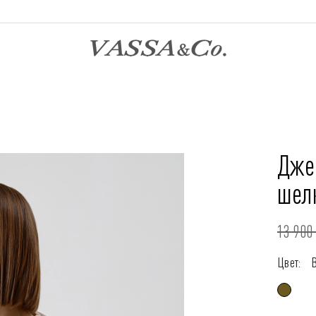
Дже
шел
13 900 
Цвет: