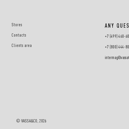
Stores
ANY QUE
Contacts
+7 (499) 460-6
Clients area
+7 (800) 444-8
intermag@vassat
© VASSA&CO, 2026