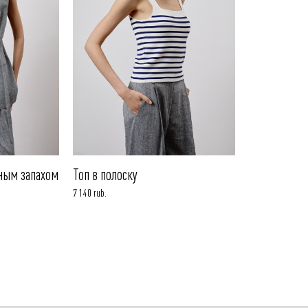
ным запахом
Топ в полоску
7 140 rub.