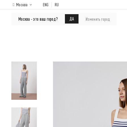
Москва
ENG
RU
ONLINE-SHOP
About brand
Lookbook
ДА
Москва - это ваш город?
Изменить город