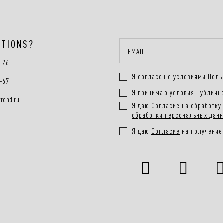
STIONS?
0-26
Я согласен с условиями
Поль
0-67
Я принимаю условия
Публичн
rend.ru
Я даю
Согласие
на обработку 
обработки персональных дан
Я даю
Согласие
на получение