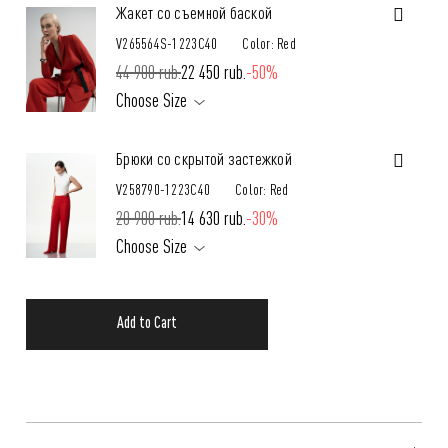
Жакет со съемной баской
V265564S-1223C40
Color: Red
44 900 rub.
22 450 rub.
-50%
Choose Size
Брюки со скрытой застежкой
V258790-1223C40
Color: Red
20 900 rub.
14 630 rub.
-30%
Choose Size
Add to Cart