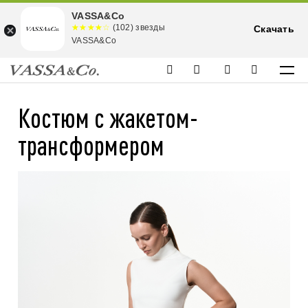
VASSA&Co
☆☆☆☆☆
★★★★
(102) звезды
Скачать
★
VASSA&Co
Костюм с жакетом-
трансформером