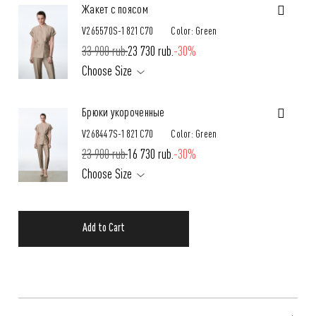
Жакет с поясом
V265570S-1821C70
Color: Green
33 900 rub.
23 730 rub.
-30%
Choose Size
Брюки укороченные
V268447S-1821C70
Color: Green
23 900 rub.
16 730 rub.
-30%
Choose Size
Add to Cart