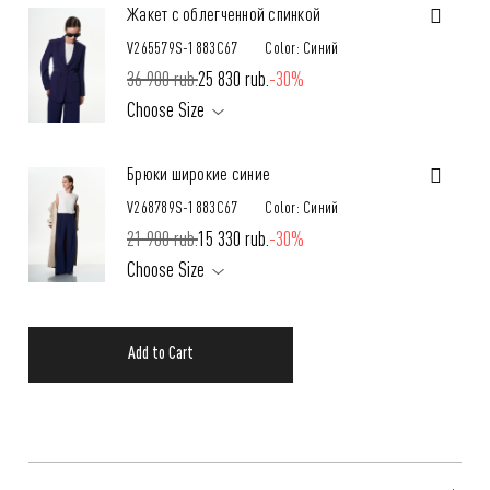
Жакет с облегченной спинкой
V265579S-1883C67
Color: Синий
36 900 rub.
25 830 rub.
-30%
Choose Size
Брюки широкие синие
V268789S-1883C67
Color: Синий
21 900 rub.
15 330 rub.
-30%
Choose Size
Add to Cart