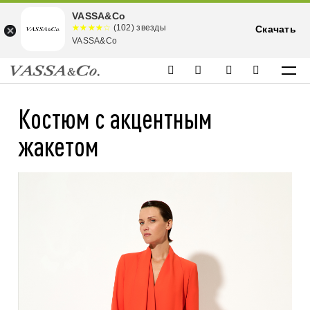
VASSA&Co
☆☆☆☆☆
★★★★
(102) звезды
Скачать
★
VASSA&Co
Костюм с акцентным
жакетом