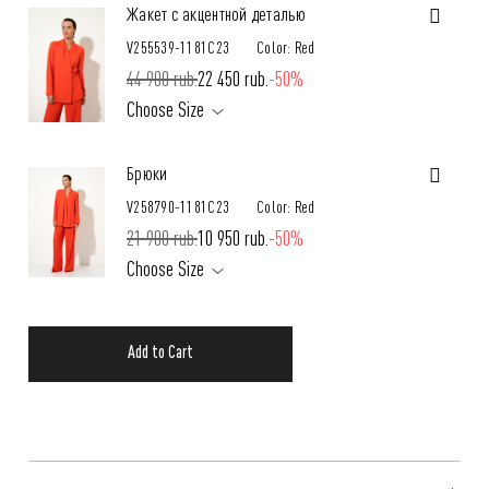
Жакет с акцентной деталью
V255539-1181C23
Color: Red
44 900 rub.
22 450 rub.
-50%
Choose Size
Брюки
V258790-1181C23
Color: Red
21 900 rub.
10 950 rub.
-50%
Choose Size
Add to Cart