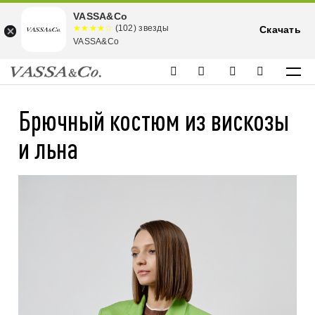
VASSA&Co
☆☆☆☆☆
★★★★
(102) звезды
Скачать
★
VASSA&Co
Брючный костюм из вискозы
и льна