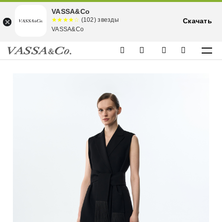
VASSA&Co
☆☆☆☆☆
★★★★
(102) звезды
Скачать
★
VASSA&Co