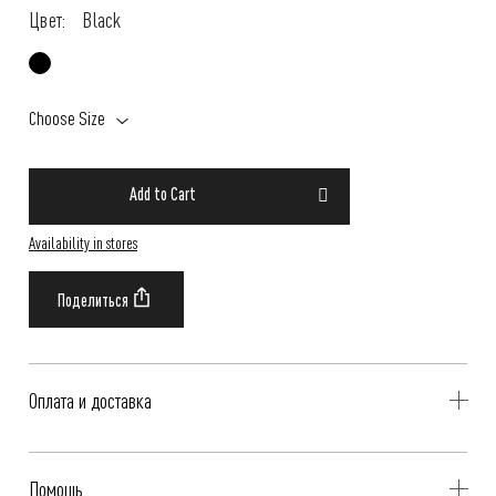
Цвет:
Black
Choose Size
Add to Cart
Availability in stores
Оплата и доставка
Delivery is availible throughout Russia. Our operators will contact you
Помощь