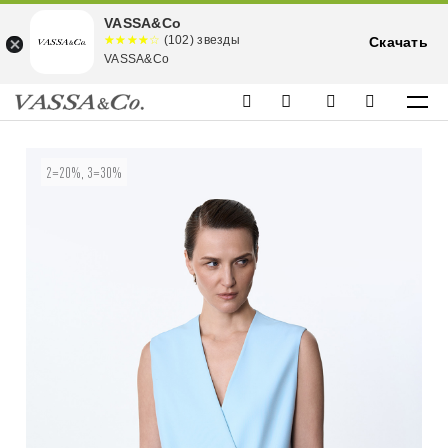
VASSA&Co
☆☆☆☆☆
★★★★
(102) звезды
Скачать
★
VASSA&Co
2=20%, 3=30%