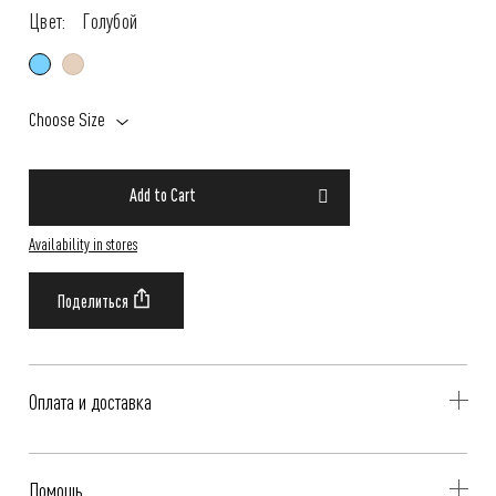
Цвет:
Голубой
Choose Size
Add to Cart
Availability in stores
Оплата и доставка
Delivery is availible throughout Russia. Our operators will contact you
Помощь