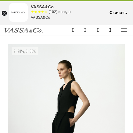
VASSA&Co
☆☆☆☆☆
★★★★
(102) звезды
Скачать
★
VASSA&Co
2=20%, 3=30%