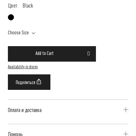
Цвет:
Black
Choose Size
Add to Cart
Availability in stores
Оплата и доставка
Delivery is availible throughout Russia. Our operators will contact you
Помощь