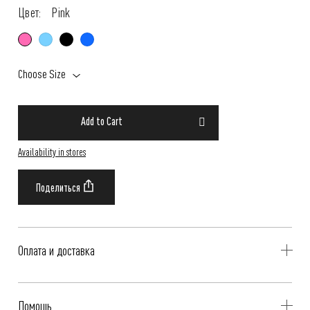
Цвет:
Pink
Choose Size
Add to Cart
Availability in stores
Оплата и доставка
Delivery is availible throughout Russia. Our operators will contact you
Помощь