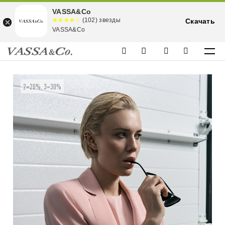
VASSA&Co
☆☆☆☆☆
★★★★
(102) звезды
Скачать
★
VASSA&Co
2=20%, 3=30%