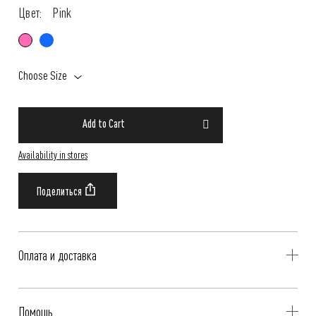
Цвет:
Pink
Choose Size
Add to Cart
Availability in stores
Оплата и доставка
Delivery is availible throughout Russia. Our operators will contact you
Помощь