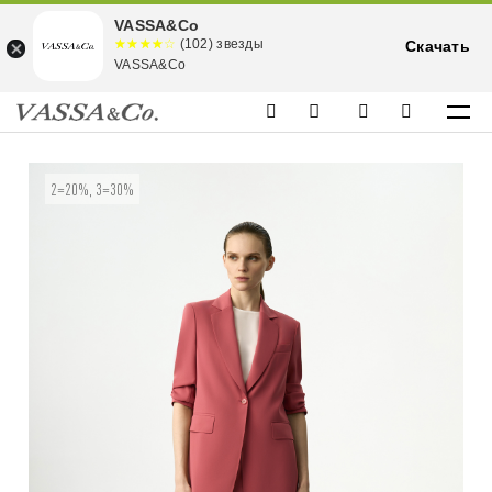
VASSA&Co
☆☆☆☆☆
★★★★
(102) звезды
Скачать
★
VASSA&Co
2=20%, 3=30%