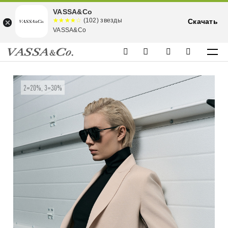
VASSA&Co
☆☆☆☆☆
★★★★
(102) звезды
Скачать
★
VASSA&Co
2=20%, 3=30%