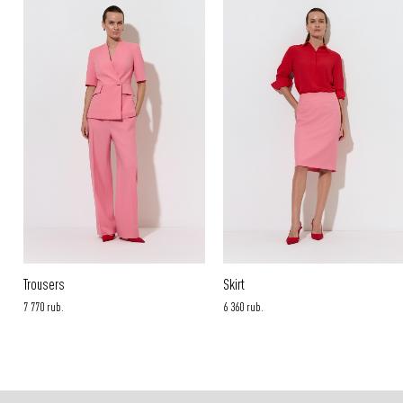
options: cash or card on delivery.
More information
Trousers
Skirt
7 770 rub.
6 360 rub.