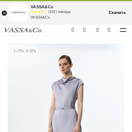
VASSA&Co
☆☆☆☆☆
★★★★
(102) звезды
Скачать
★
VASSA&Co
2=20%, 3=30%