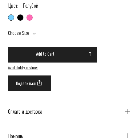
Цвет:
Голубой
Choose Size
Add to Cart
Availability in stores
Оплата и доставка
Delivery is availible throughout Russia. Our operators will contact you
Помощь