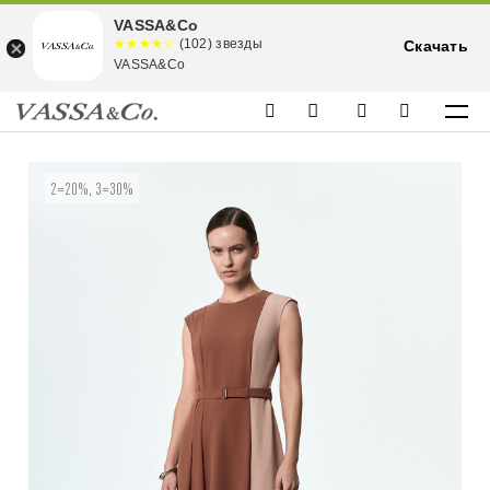
VASSA&Co
☆☆☆☆☆
★★★★
(102) звезды
Скачать
★
VASSA&Co
2=20%, 3=30%