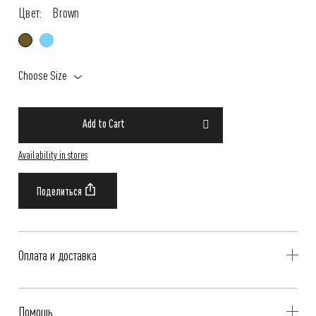
Цвет:
Brown
Choose Size
Add to Cart
Availability in stores
Оплата и доставка
Delivery is availible throughout Russia. Our operators will contact you
Помощь