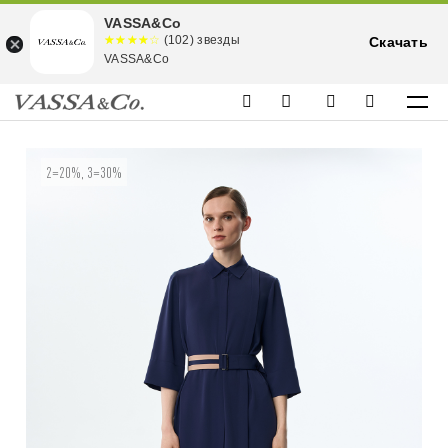
VASSA&Co
☆☆☆☆☆
★★★★
(102) звезды
Скачать
★
VASSA&Co
2=20%, 3=30%