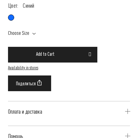
Цвет:
Синий
Choose Size
Add to Cart
Availability in stores
Оплата и доставка
Delivery is availible throughout Russia. Our operators will contact you
Помощь