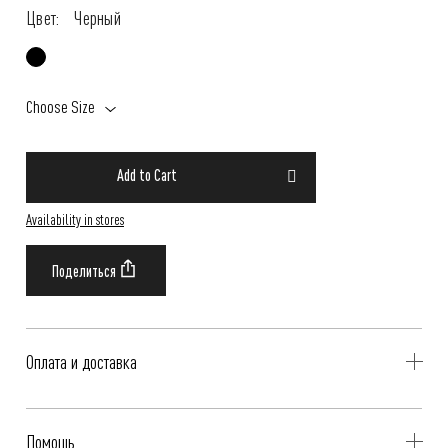
Цвет:
Черный
Choose Size
Add to Cart
Availability in stores
Оплата и доставка
Delivery is availible throughout Russia. Our operators will contact you
Помощь