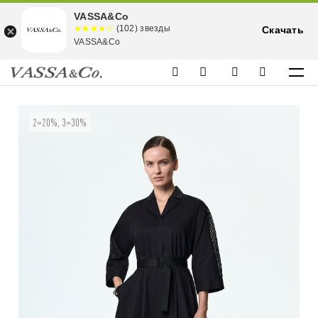
VASSA&Co
☆☆☆☆☆
★★★★
(102) звезды
Скачать
★
VASSA&Co
2=20%, 3=30%