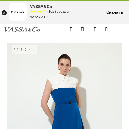
VASSA&Co
☆☆☆☆☆
★★★★
(102) звезды
Скачать
★
VASSA&Co
2=20%, 3=30%