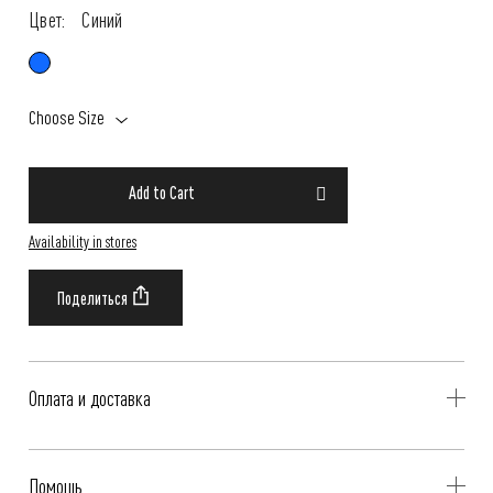
Цвет:
Синий
Choose Size
Add to Cart
Availability in stores
Оплата и доставка
Delivery is availible throughout Russia. Our operators will contact you
Помощь