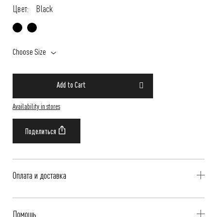
Цвет:
Black
Choose Size
Add to Cart
Availability in stores
Оплата и доставка
Delivery is availible throughout Russia. Our operators will contact you
Помощь