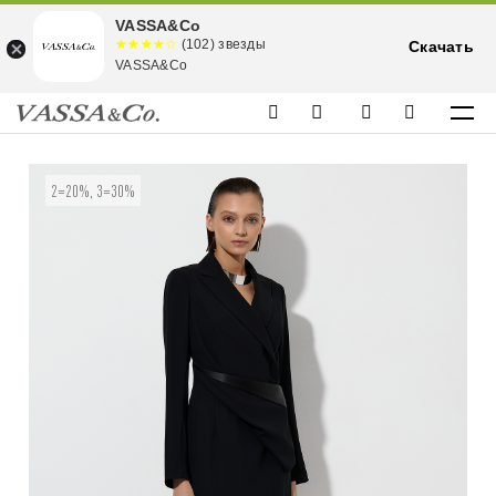
VASSA&Co
☆☆☆☆☆
★★★★
(102) звезды
Скачать
★
VASSA&Co
2=20%, 3=30%