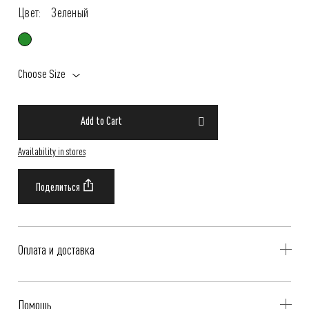
Цвет:
Зеленый
Choose Size
Add to Cart
Availability in stores
Оплата и доставка
Delivery is availible throughout Russia. Our operators will contact you
Помощь