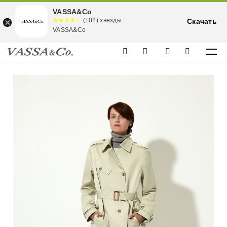
VASSA&Co
☆☆☆☆☆
★★★★
(102) звезды
Скачать
★
VASSA&Co