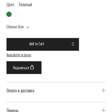
Цвет:
Зеленый
Choose Size
Add to Cart
Availability in stores
Оплата и доставка
Delivery is availible throughout Russia. Our operators will contact you
Помощь