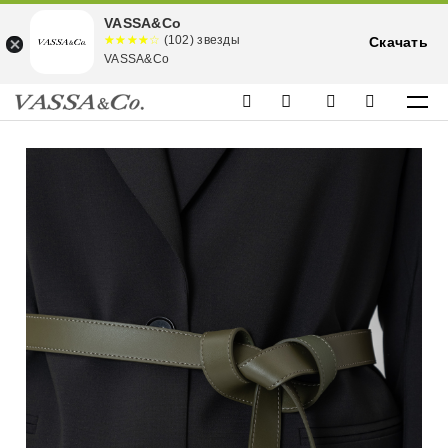
VASSA&Co
☆☆☆☆☆
★★★★
(102) звезды
Скачать
★
VASSA&Co