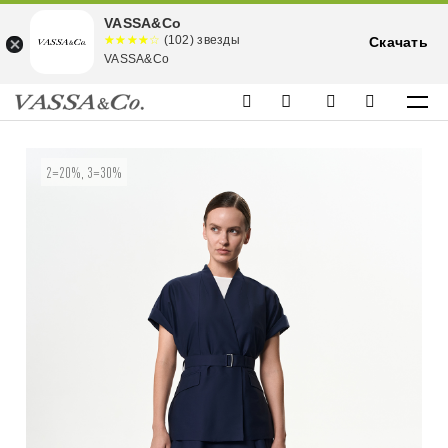
VASSA&Co
☆☆☆☆☆
★★★★
(102) звезды
Скачать
★
VASSA&Co
2=20%, 3=30%