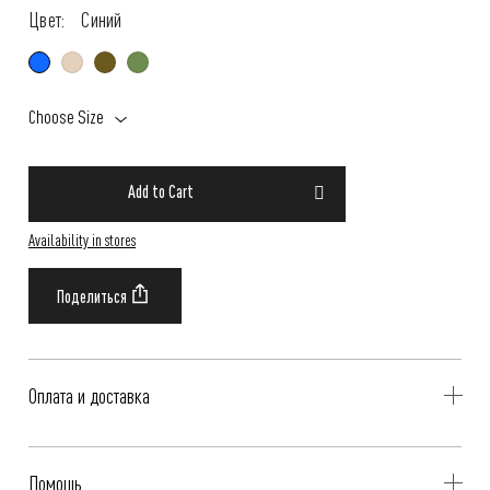
Цвет:
Синий
Choose Size
Add to Cart
Availability in stores
Оплата и доставка
Delivery is availible throughout Russia. Our operators will contact you
Помощь