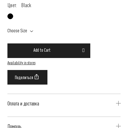
Цвет:
Black
Choose Size
Add to Cart
Availability in stores
Оплата и доставка
Delivery is availible throughout Russia. Our operators will contact you
Помощь