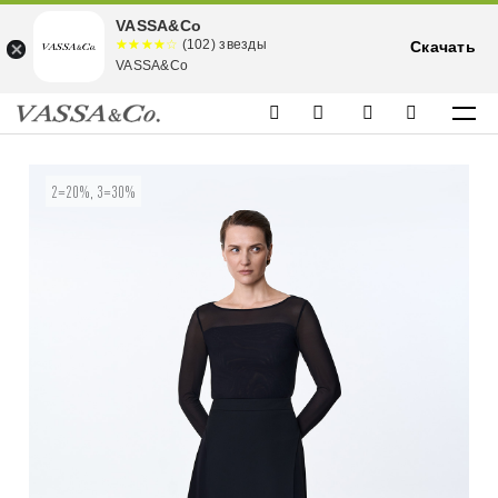
VASSA&Co
☆☆☆☆☆
★★★★
(102) звезды
Скачать
★
VASSA&Co
2=20%, 3=30%