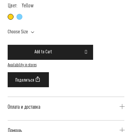
Цвет:
Yellow
Choose Size
Add to Cart
Availability in stores
Оплата и доставка
Delivery is availible throughout Russia. Our operators will contact you
Помощь