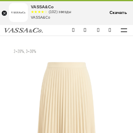
VASSA&Co
☆☆☆☆☆
★★★★
(102) звезды
Скачать
★
VASSA&Co
2=20%, 3=30%