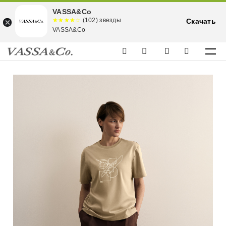
VASSA&Co
☆☆☆☆☆
★★★★
(102) звезды
Скачать
★
VASSA&Co