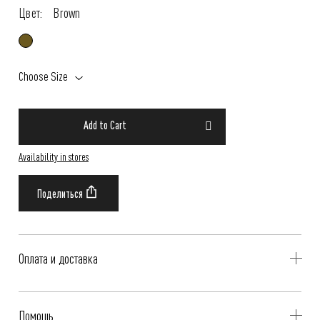
Цвет:
Brown
Choose Size
Add to Cart
Availability in stores
Оплата и доставка
Delivery is availible throughout Russia. Our operators will contact you
Помощь