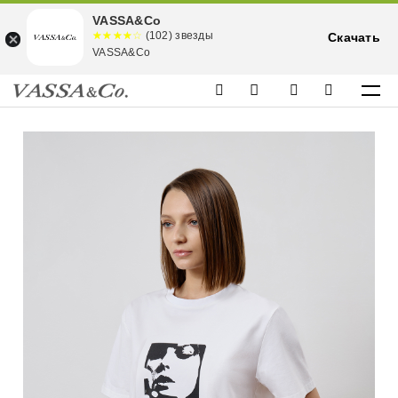
VASSA&Co
☆☆☆☆☆
★★★★
(102) звезды
Скачать
★
VASSA&Co