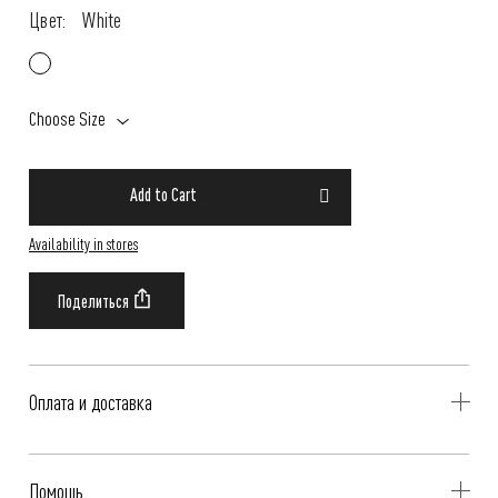
Цвет:
White
Choose Size
Add to Cart
Availability in stores
Оплата и доставка
Delivery is availible throughout Russia. Our operators will contact you
Помощь