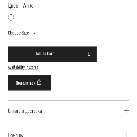
Цвет:
White
Choose Size
Add to Cart
Availability in stores
Оплата и доставка
Delivery is availible throughout Russia. Our operators will contact you
Помощь