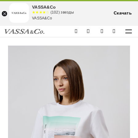
VASSA&Co
☆☆☆☆☆
★★★★
(102) звезды
Скачать
★
VASSA&Co