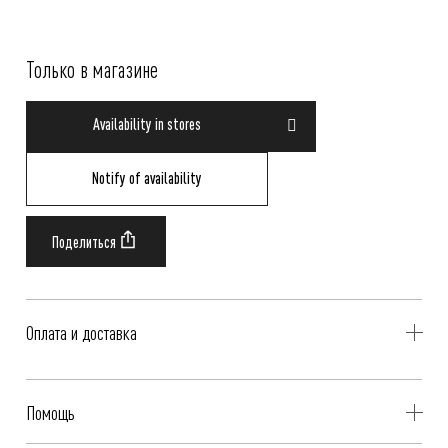
Только в магазине
Availability in stores
Notify of availability
Оплата и доставка
Delivery is availible throughout Russia. Our operators will contact you
Помощь
to clarify the availability, address and time of delivery.
More