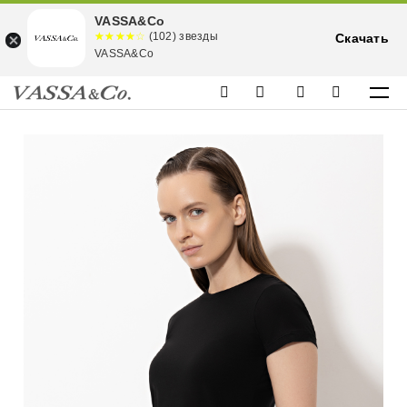
VASSA&Co
☆☆☆☆☆
★★★★
(102) звезды
Скачать
★
VASSA&Co