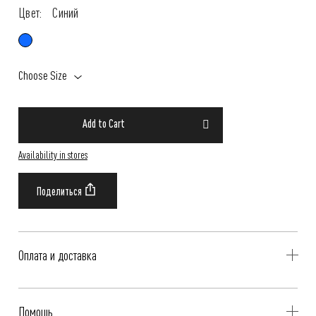
Цвет:
Синий
Choose Size
Add to Cart
Availability in stores
Оплата и доставка
Delivery is availible throughout Russia. Our operators will contact you
Помощь