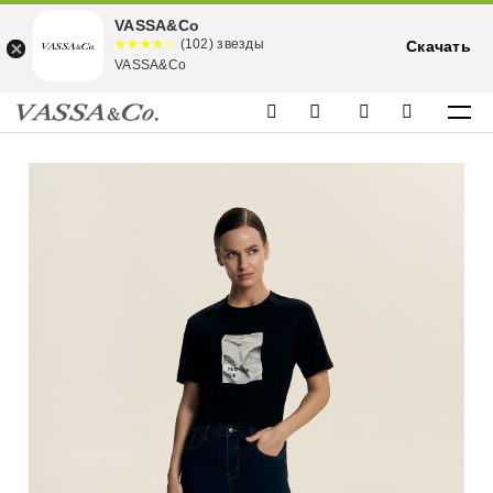
VASSA&Co
☆☆☆☆☆
★★★★
(102) звезды
Скачать
★
VASSA&Co