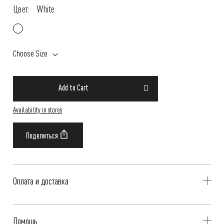
Цвет:
White
Choose Size
Add to Cart
Availability in stores
Оплата и доставка
Delivery is availible throughout Russia. Our operators will contact you
Помощь