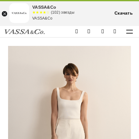
VASSA&Co
☆☆☆☆☆
★★★★
(102) звезды
Скачать
★
VASSA&Co