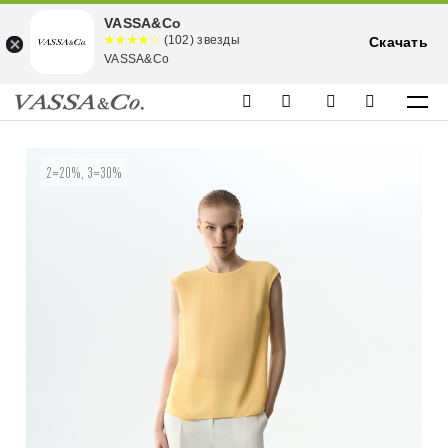
VASSA&Co
☆☆☆☆☆
★★★★
(102) звезды
Скачать
★
VASSA&Co
2=20%, 3=30%