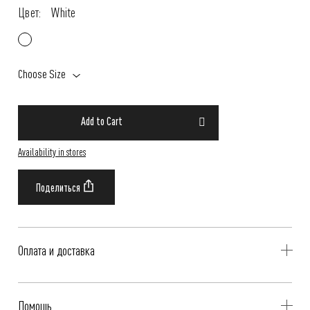
Цвет:
White
Choose Size
Add to Cart
Availability in stores
Оплата и доставка
Delivery is availible throughout Russia. Our operators will contact you
Помощь