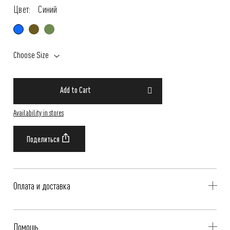
Цвет:
Синий
Choose Size
Add to Cart
Availability in stores
Оплата и доставка
Delivery is availible throughout Russia. Our operators will contact you
Помощь