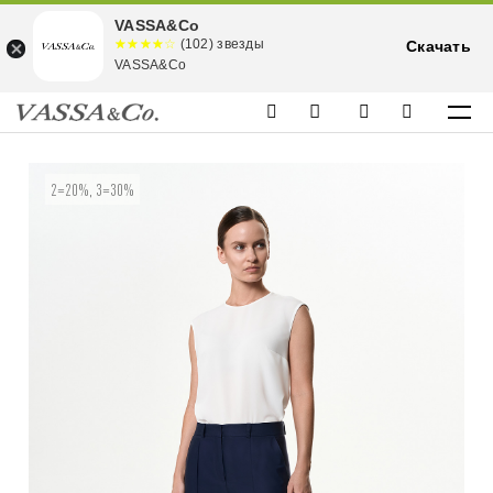
VASSA&Co
☆☆☆☆☆
★★★★
(102) звезды
Скачать
★
VASSA&Co
2=20%, 3=30%