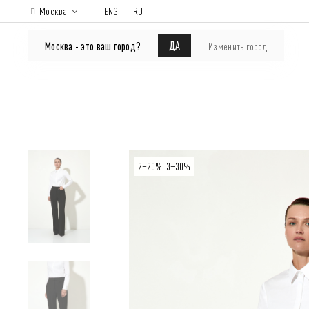
Москва
ENG
RU
ONLINE-SHOP
About brand
Lookbook
ДА
Москва - это ваш город?
Изменить город
2=20%, 3=30%