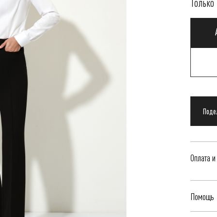
Только 
Оплата и
Delivery i
Помощь
to clarify
informati