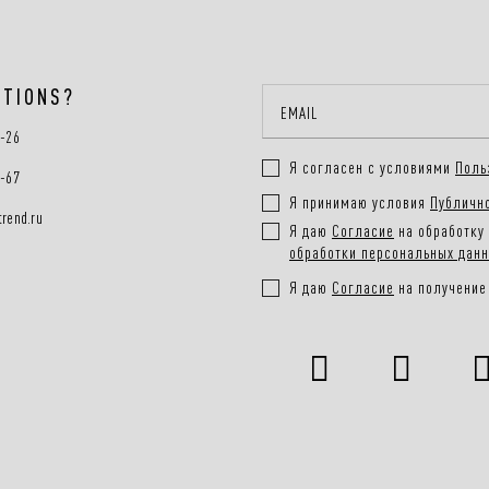
STIONS?
0-26
Я согласен с условиями
Поль
0-67
Я принимаю условия
Публичн
rend.ru
Я даю
Согласие
на обработку 
обработки персональных дан
Я даю
Согласие
на получение