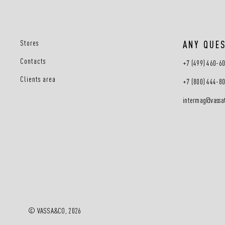
Stores
ANY QUE
Contacts
+7 (499) 460-6
Clients area
+7 (800) 444-8
intermag@vassat
© VASSA&CO, 2026