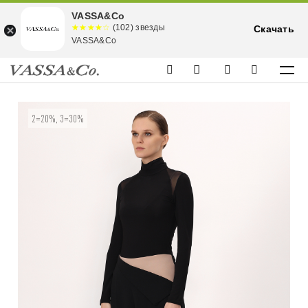
VASSA&Co
☆☆☆☆☆
★★★★
(102) звезды
Скачать
★
VASSA&Co
2=20%, 3=30%