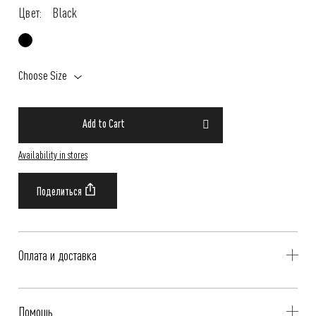
Цвет:
Black
Choose Size
Add to Cart
Availability in stores
Оплата и доставка
Delivery is availible throughout Russia. Our operators will contact you
Помощь