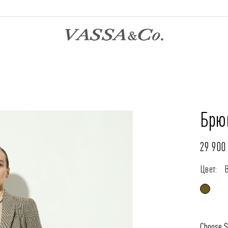
Брю
29 900 
Цвет:
Choose S