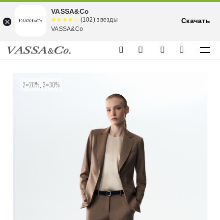
VASSA&Co
☆☆☆☆☆
★★★★
(102) звезды
Скачать
★
VASSA&Co
2=20%, 3=30%