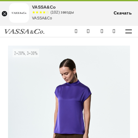
VASSA&Co
☆☆☆☆☆
★★★★
(102) звезды
Скачать
★
VASSA&Co
2=20%, 3=30%