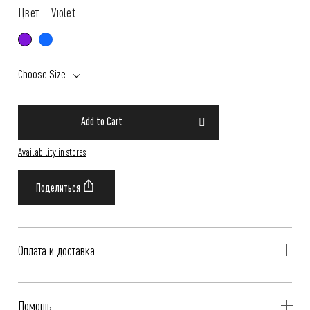
Цвет:
Violet
Choose Size
Add to Cart
Availability in stores
Оплата и доставка
Delivery is availible throughout Russia. Our operators will contact you
Помощь