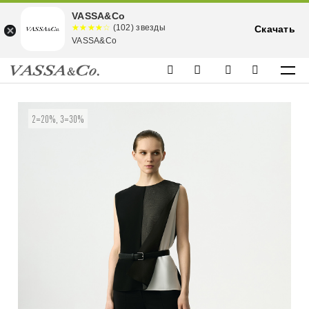
VASSA&Co
☆☆☆☆☆
★★★★
(102) звезды
Скачать
★
VASSA&Co
2=20%, 3=30%