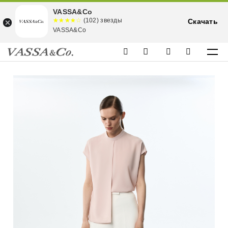
VASSA&Co
☆☆☆☆☆
★★★★
(102) звезды
Скачать
★
VASSA&Co