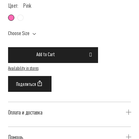
Цвет:
Pink
Choose Size
Add to Cart
Availability in stores
Оплата и доставка
Delivery is availible throughout Russia. Our operators will contact you
Помощь