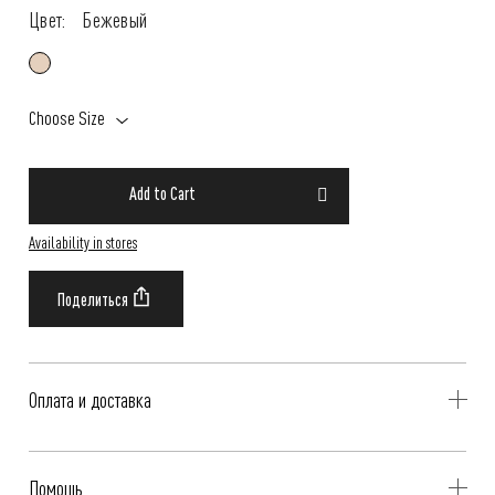
Цвет:
Бежевый
Choose Size
Add to Cart
Availability in stores
Оплата и доставка
Delivery is availible throughout Russia. Our operators will contact you
Помощь