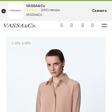
VASSA&Co
☆☆☆☆☆
★★★★
(102) звезды
Скачать
★
VASSA&Co
2=20%, 3=30%