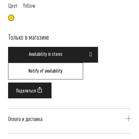
Цвет:
Yellow
Только в магазине
Availability in stores
Notify of availability
Оплата и доставка
Delivery is availible throughout Russia. Our operators will contact you