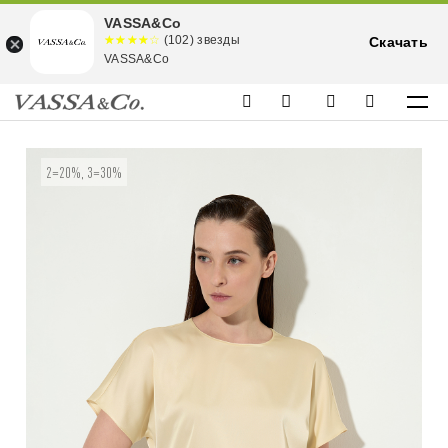
VASSA&Co
☆☆☆☆☆
★★★★
(102) звезды
Скачать
★
VASSA&Co
2=20%, 3=30%