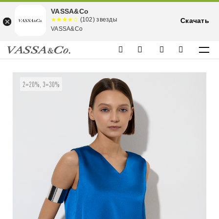
VASSA&Co
☆☆☆☆☆
★★★★
(102) звезды
Скачать
★
VASSA&Co
2=20%, 3=30%