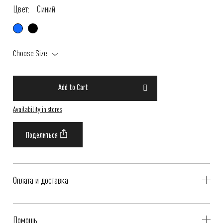
Цвет:
Синий
Choose Size
Add to Cart
Availability in stores
Оплата и доставка
Delivery is availible throughout Russia. Our operators will contact you
Помощь